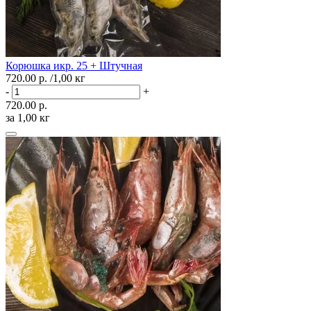
Корюшка икр. 25 + Штучная
720.00 р.
/1,00 кг
-
+
720.00 р.
за 1,00 кг