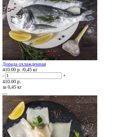
Дорада охлажденная
410.00 р.
/0,45 кг
-
+
410.00 р.
за 0,45 кг