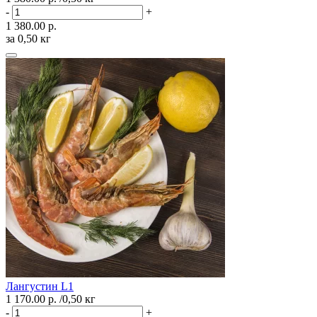
-
+
1 380.00 р.
за 0,50 кг
Лангустин L1
1 170.00 р.
/0,50 кг
-
+