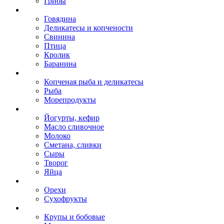
Грибы
Говядина
Деликатесы и копчености
Свинина
Птица
Кролик
Баранина
Копченая рыба и деликатесы
Рыба
Морепродукты
Йогурты, кефир
Масло сливочное
Молоко
Сметана, сливки
Сыры
Творог
Яйца
Орехи
Сухофрукты
Крупы и бобовые