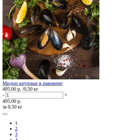
Мидии крупные в раковине
495.00 р.
/0,50 кг
-
+
495.00 р.
за 0,50 кг
1
2
3
4