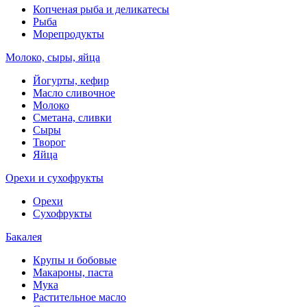
Копченая рыба и деликатесы
Рыба
Морепродукты
Молоко, сыры, яйца
Йогурты, кефир
Масло сливочное
Молоко
Сметана, сливки
Сыры
Творог
Яйца
Орехи и сухофрукты
Орехи
Сухофрукты
Бакалея
Крупы и бобовые
Макароны, паста
Мука
Растительное масло