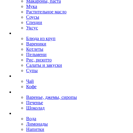
Макароны, паста
Мука
Растительное масло
Соусы
Специи
Уксус
Блюда из круп
Вареники
Котлеты
Пельмени
Рис, ризотто
Салаты и закуски
Супы
Чай
Кофе
Варенье, джемы, сиропы
Печенье
Шоколад
Вода
Лимонады
Напитки