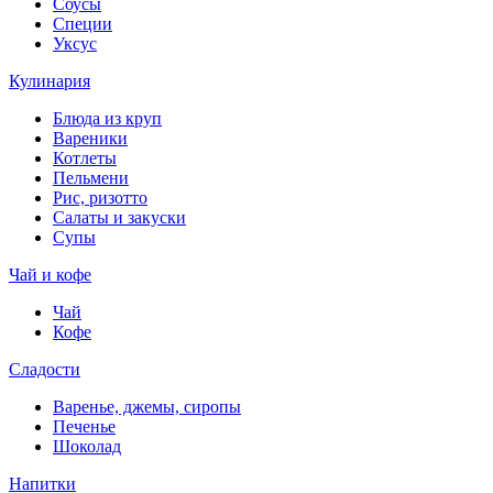
Соусы
Специи
Уксус
Кулинария
Блюда из круп
Вареники
Котлеты
Пельмени
Рис, ризотто
Салаты и закуски
Супы
Чай и кофе
Чай
Кофе
Сладости
Варенье, джемы, сиропы
Печенье
Шоколад
Напитки