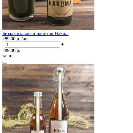
Безалкогольный напиток Haku...
289.00 р.
/шт
-
+
289.00 р.
за шт