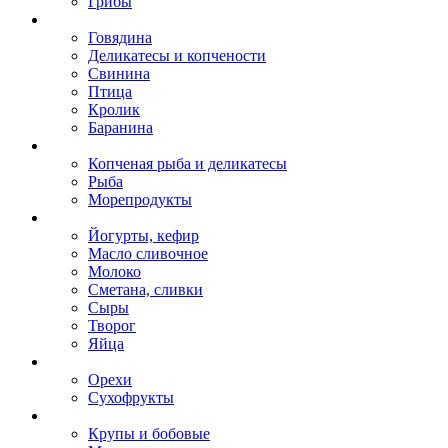
Грибы
Говядина
Деликатесы и копчености
Свинина
Птица
Кролик
Баранина
Копченая рыба и деликатесы
Рыба
Морепродукты
Йогурты, кефир
Масло сливочное
Молоко
Сметана, сливки
Сыры
Творог
Яйца
Орехи
Сухофрукты
Крупы и бобовые