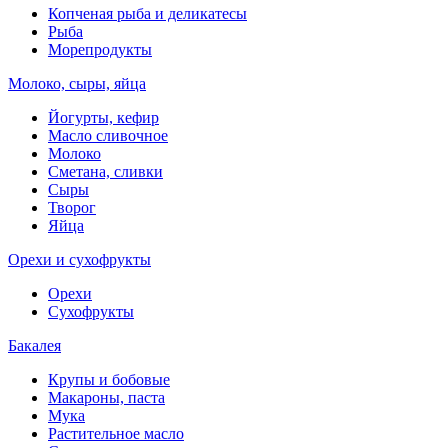
Копченая рыба и деликатесы
Рыба
Морепродукты
Молоко, сыры, яйца
Йогурты, кефир
Масло сливочное
Молоко
Сметана, сливки
Сыры
Творог
Яйца
Орехи и сухофрукты
Орехи
Сухофрукты
Бакалея
Крупы и бобовые
Макароны, паста
Мука
Растительное масло