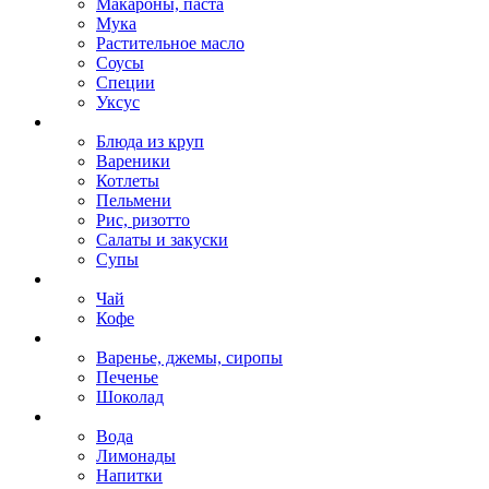
Макароны, паста
Мука
Растительное масло
Соусы
Специи
Уксус
Блюда из круп
Вареники
Котлеты
Пельмени
Рис, ризотто
Салаты и закуски
Супы
Чай
Кофе
Варенье, джемы, сиропы
Печенье
Шоколад
Вода
Лимонады
Напитки