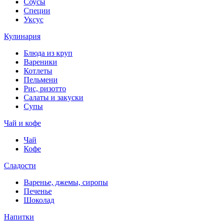
Соусы
Специи
Уксус
Кулинария
Блюда из круп
Вареники
Котлеты
Пельмени
Рис, ризотто
Салаты и закуски
Супы
Чай и кофе
Чай
Кофе
Сладости
Варенье, джемы, сиропы
Печенье
Шоколад
Напитки