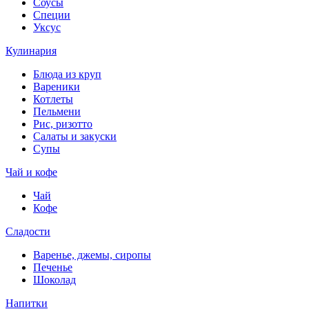
Соусы
Специи
Уксус
Кулинария
Блюда из круп
Вареники
Котлеты
Пельмени
Рис, ризотто
Салаты и закуски
Супы
Чай и кофе
Чай
Кофе
Сладости
Варенье, джемы, сиропы
Печенье
Шоколад
Напитки