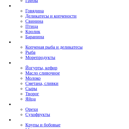
Грибы
Говядина
Деликатесы и копчености
Свинина
Птица
Кролик
Баранина
Копченая рыба и деликатесы
Рыба
Морепродукты
Йогурты, кефир
Масло сливочное
Молоко
Сметана, сливки
Сыры
Творог
Яйца
Орехи
Сухофрукты
Крупы и бобовые