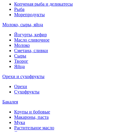
Копченая рыба и деликатесы
Рыба
Морепродукты
Молоко, сыры, яйца
Йогурты, кефир
Масло сливочное
Молоко
Сметана, сливки
Сыры
Творог
Яйца
Орехи и сухофрукты
Орехи
Сухофрукты
Бакалея
Крупы и бобовые
Макароны, паста
Мука
Растительное масло