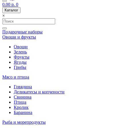
0.00 р.
0
Каталог
×
Подарочные наборы
Овощи и фрукты
Овощи
Зелень
Фрукты
Ягоды
Грибы
Мясо и птица
Говядина
Деликатесы и копчености
Свинина
Птица
Кролик
Баранина
Рыба и морепродукты