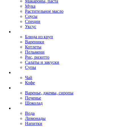
Макароны, паста
Мука
Растительное масло
Соусы
Специи
Уксус
Блюда из круп
Вареники
Котлеты
Пельмени
Рис, ризотто
Салаты и закуски
Супы
Чай
Кофе
Варенье, джемы, сиропы
Печенье
Шоколад
Вода
Лимонады
Напитки