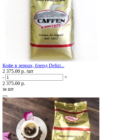
Кофе в зернах, бленд Delizi...
2 375.00 р.
/шт
-
+
2 375.00 р.
за шт