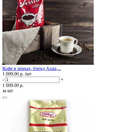
Кофе в зернах, бленд Assia,...
1 009.00 р.
/шт
-
+
1 009.00 р.
за шт