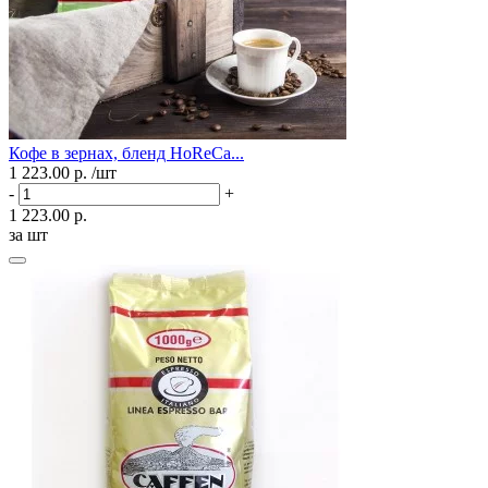
Кофе в зернах, бленд HoReCa...
1 223.00 р.
/шт
-
+
1 223.00 р.
за шт