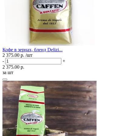
Кофе в зернах, бленд Delizi...
2 375.00 р.
/шт
-
+
2 375.00 р.
за шт