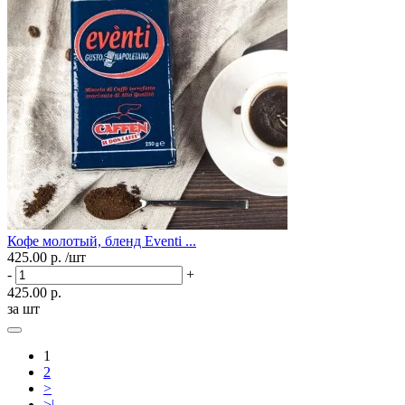
Кофе молотый, бленд Eventi ...
425.00 р.
/шт
-
+
425.00 р.
за шт
1
2
>
>|