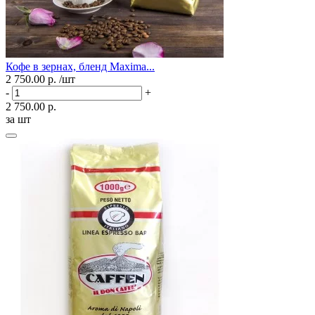
Кофе в зернах, бленд Maxima...
2 750.00 р.
/шт
-
+
2 750.00 р.
за шт