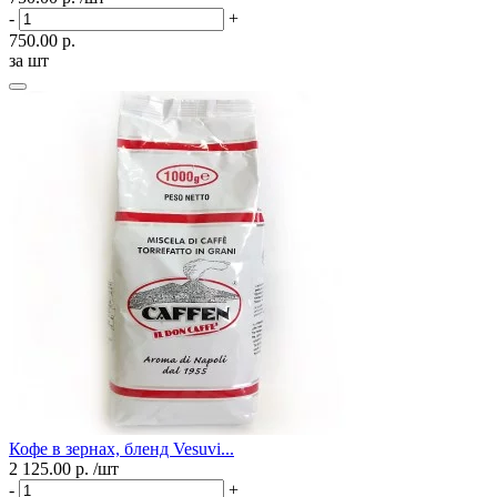
-
+
750.00 р.
за шт
Кофе в зернах, бленд Vesuvi...
2 125.00 р.
/шт
-
+