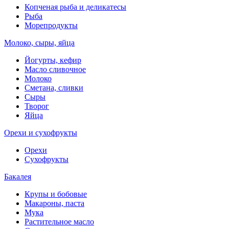
Копченая рыба и деликатесы
Рыба
Морепродукты
Молоко, сыры, яйца
Йогурты, кефир
Масло сливочное
Молоко
Сметана, сливки
Сыры
Творог
Яйца
Орехи и сухофрукты
Орехи
Сухофрукты
Бакалея
Крупы и бобовые
Макароны, паста
Мука
Растительное масло