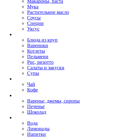
Макароны, паста
Мука
Растительное масло
Соусы
Специи
Уксус
Блюда из круп
Вареники
Котлеты
Пельмени
Рис, ризотто
Салаты и закуски
Супы
Чай
Кофе
Варенье, джемы, сиропы
Печенье
Шоколад
Вода
Лимонады
Напитки