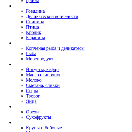
Грибы
Говядина
Деликатесы и копчености
Свинина
Птица
Кролик
Баранина
Копченая рыба и деликатесы
Рыба
Морепродукты
Йогурты, кефир
Масло сливочное
Молоко
Сметана, сливки
Сыры
Творог
Яйца
Орехи
Сухофрукты
Крупы и бобовые