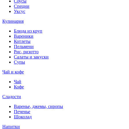
Соусы
Специи
Уксус
Кулинария
Блюда из круп
Вареники
Котлеты
Пельмени
Рис, ризотто
Салаты и закуски
Супы
Чай и кофе
Чай
Кофе
Сладости
Варенье, джемы, сиропы
Печенье
Шоколад
Напитки