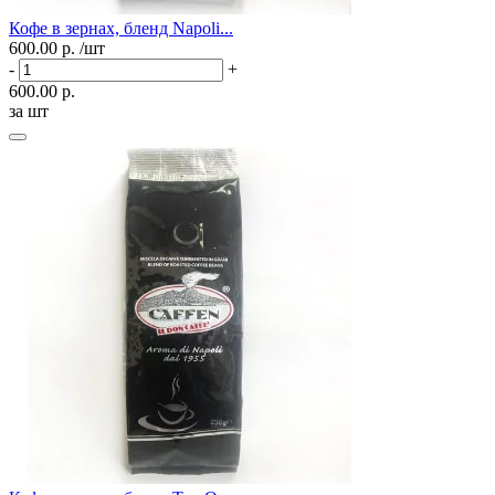
Кофе в зернах, бленд Napoli...
600.00 р.
/шт
-
+
600.00 р.
за шт