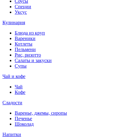
Соусы
Специи
Уксус
Кулинария
Блюда из круп
Вареники
Котлеты
Пельмени
Рис, ризотто
Салаты и закуски
Супы
Чай и кофе
Чай
Кофе
Сладости
Варенье, джемы, сиропы
Печенье
Шоколад
Напитки