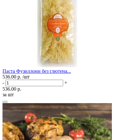
Паста Фузиллони без глютена...
536.00 р.
/шт
-
+
536.00 р.
за шт