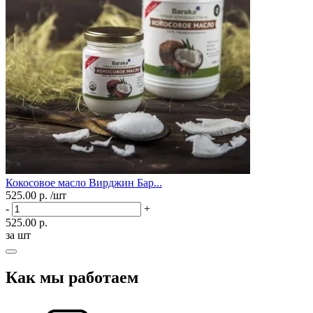
Кокосовое масло Вирджин Бар...
525.00 р.
/шт
-
+
525.00 р.
за шт
Как мы работаем