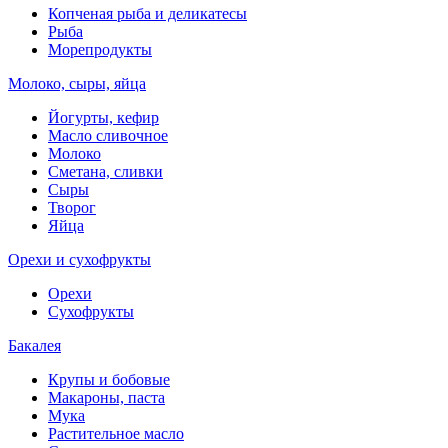
Копченая рыба и деликатесы
Рыба
Морепродукты
Молоко, сыры, яйца
Йогурты, кефир
Масло сливочное
Молоко
Сметана, сливки
Сыры
Творог
Яйца
Орехи и сухофрукты
Орехи
Сухофрукты
Бакалея
Крупы и бобовые
Макароны, паста
Мука
Растительное масло