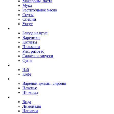
Макароны, паста
Мука
Растительное масло
Соусы
Специи
Уксус
Блюда из круп
Вареники
Котлеты
Пельмени
Рис, ризотто
Салаты и закуски
Супы
Чай
Кофе
Варенье, джемы, сиропы
Печенье
Шоколад
Вода
Лимонады
Напитки