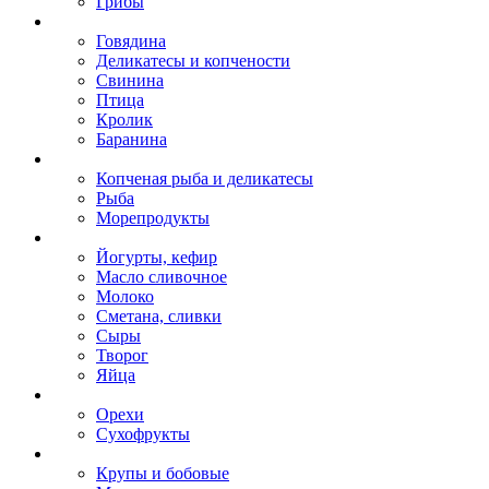
Грибы
Говядина
Деликатесы и копчености
Свинина
Птица
Кролик
Баранина
Копченая рыба и деликатесы
Рыба
Морепродукты
Йогурты, кефир
Масло сливочное
Молоко
Сметана, сливки
Сыры
Творог
Яйца
Орехи
Сухофрукты
Крупы и бобовые